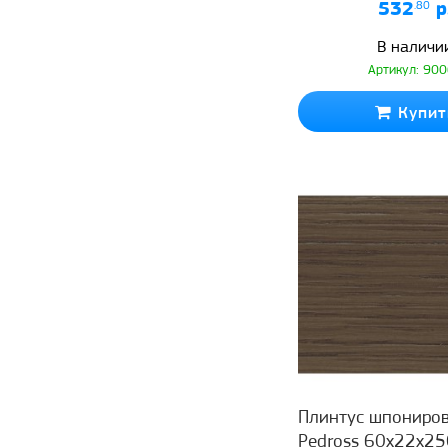
532
.80
р
В наличи
Артикул: 90
Купит
Плинтус шпониро
Pedross 60x22x25