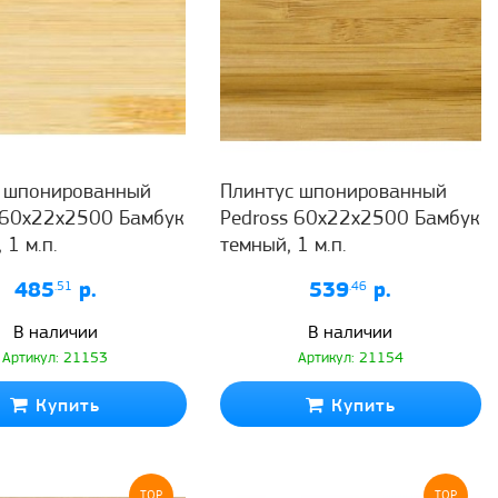
с шпонированный
Плинтус шпонированный
 60x22x2500 Бамбук
Pedross 60x22x2500 Бамбук
 1 м.п.
темный, 1 м.п.
485
.51
р.
539
.46
р.
В наличии
В наличии
Артикул: 21153
Артикул: 21154
Купить
Купить
TOP
TOP