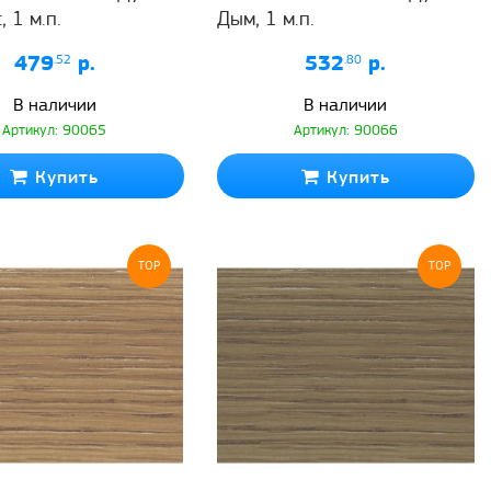
 1 м.п.
Дым, 1 м.п.
479
.52
р.
532
.80
р.
В наличии
В наличии
Артикул: 90065
Артикул: 90066
Купить
Купить
TOP
TOP