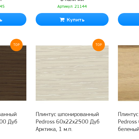
145
Артикул: 21144
ь
Купить
TOP
TOP
ванный
Плинтус шпонированный
Плинту
00 Дуб
Pedross 60x22x2500 Дуб
Pedross
Арктика, 1 м.п.
беленый,