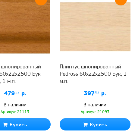
с шпонированный
Плинтус шпонированный
 60x22x2500 Бук
Pedross 60x22x2500 Бук, 1
 1 м.п.
м.п.
479
.52
р.
397
.82
р.
В наличии
В наличии
Артикул: 21113
Артикул: 21093
Купить
Купить