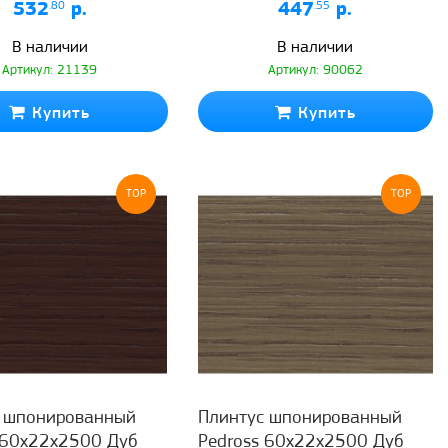
532
.80
р.
447
.55
р.
В наличии
В наличии
Артикул: 21139
Артикул: 90062
Купить
Купить
TOP
TOP
с шпонированный
Плинтус шпонированный
 60x22x2500 Дуб
Pedross 60x22x2500 Дуб