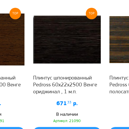
TOP
TOP
ванный
Плинтус шпонированный
Плинту
00 Венге
Pedross 60x22x2500 Венге
Pedross
ориджинал , 1 м.п.
полосаты
.
671
.33
р.
и
В наличии
091
Артикул: 21090