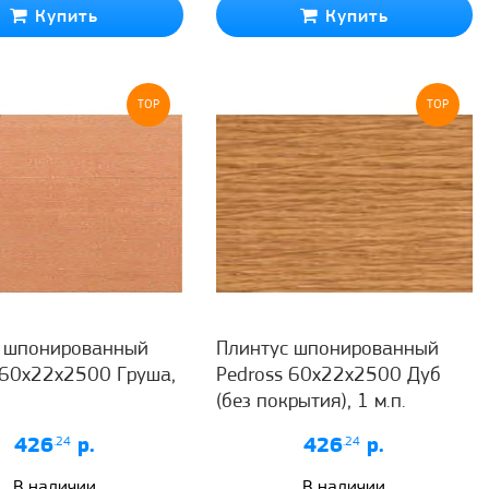
Купить
Купить
TOP
TOP
с шпонированный
Плинтус шпонированный
 60x22x2500 Груша,
Pedross 60x22x2500 Дуб
(без покрытия), 1 м.п.
426
.24
р.
426
.24
р.
В наличии
В наличии