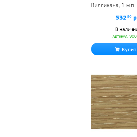
Вилликана, 1 м.п.
532
.80
р
В наличи
Артикул: 90
Купит