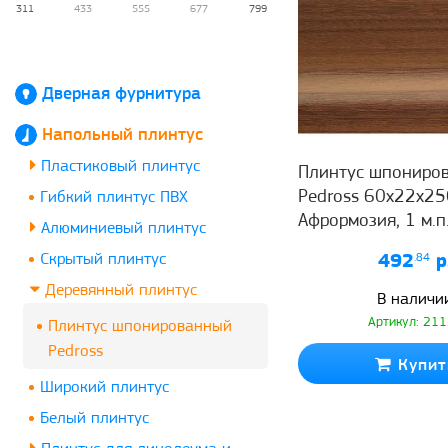
311
433
555
677
799
Дверная фурнитура
Напольный плинтус
Пластиковый плинтус
Плинтус шпониро
Pedross 60x22x2
Гибкий плинтус ПВХ
Афрормозия, 1 м.п
Алюминиевый плинтус
Скрытый плинтус
492
.84
р
Деревянный плинтус
В наличи
Артикул: 21
Плинтус шпонированный
Pedross
Купит
Широкий плинтус
Белый плинтус