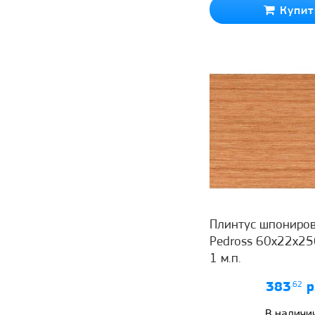
Купит
Плинтус шпониро
Pedross 60x22x25
1 м.п.
383
.62
р
В наличи