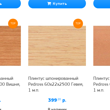
ь
Купить
TOP
TOP
ванный
Плинтус шпонированный
Плинту
00 Вишня,
Pedross 60x22x2500 Гевея,
Pedross
1 м.п.
1 м.п.
.
399
.20
р.
и
В наличии