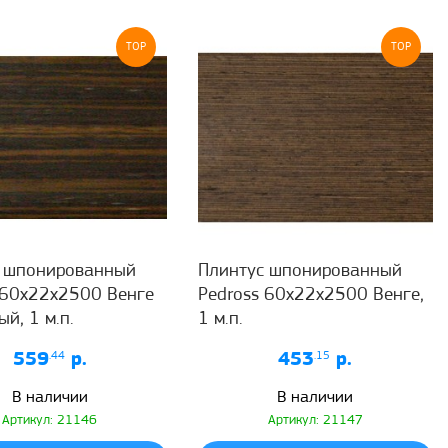
TOP
TOP
с шпонированный
Плинтус шпонированный
 60x22x2500 Венге
Pedross 60x22x2500 Венге,
й, 1 м.п.
1 м.п.
559
.44
р.
453
.15
р.
В наличии
В наличии
Артикул: 21146
Артикул: 21147