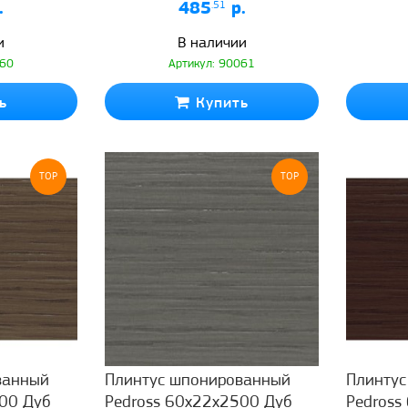
.
485
.51
р.
и
В наличии
060
Артикул: 90061
ь
Купить
TOP
TOP
ванный
Плинтус шпонированный
Плинту
00 Дуб
Pedross 60x22x2500 Дуб
Pedross