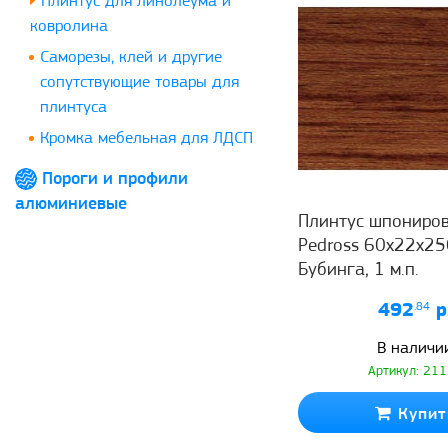
Плинтус для линолеума и
ковролина
Саморезы, клей и другие
сопутствующие товары для
плинтуса
Кромка мебельная для ЛДСП
Пороги и профили
алюминиевые
Плинтус шпониро
Pedross 60x22x2
Бубинга, 1 м.п.
492
.84
р
В наличи
Артикул: 21
Купит