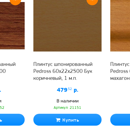
ванный
Плинтус шпонированный
Плинту
500
Pedross 60x22x2500 Бук
Pedross
коричневый, 1 м.п.
махагон,
.
479
.52
р.
и
В наличии
152
Артикул: 21151
ь
Купить