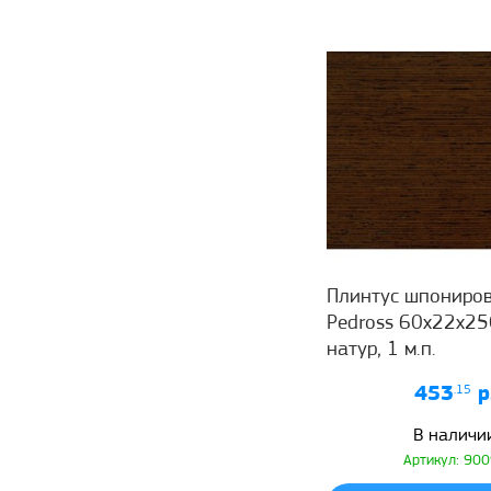
Плинтус шпониро
Pedross 60x22x25
натур, 1 м.п.
453
.15
р
В наличи
Артикул: 90