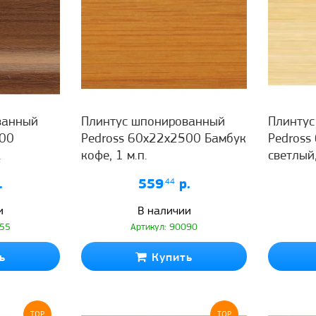
ванный
Плинтус шпонированный
Плинту
500
Pedross 60x22x2500 Бамбук
Pedross
.
кофе, 1 м.п.
светлый,
.
559
.44
р.
и
В наличии
155
Артикул: 90090
ь
Купить
TOP
TOP