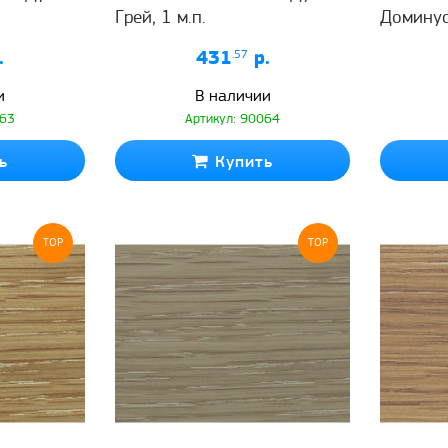
Грей, 1 м.п.
Доминус,
.
431
.57
р.
и
В наличии
063
Артикул: 90064
ь
Купить
TOP
TOP