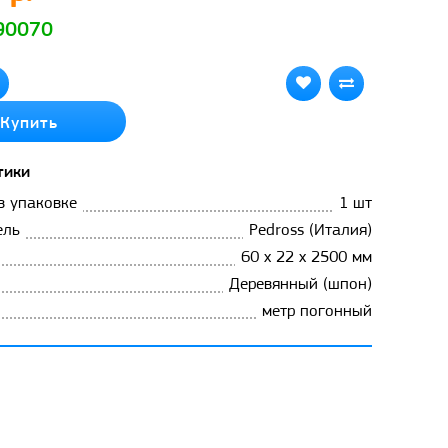
 90070
Купить
тики
в упаковке
1 шт
ель
Pedross (Италия)
60 x 22 x 2500 мм
Деревянный (шпон)
метр погонный