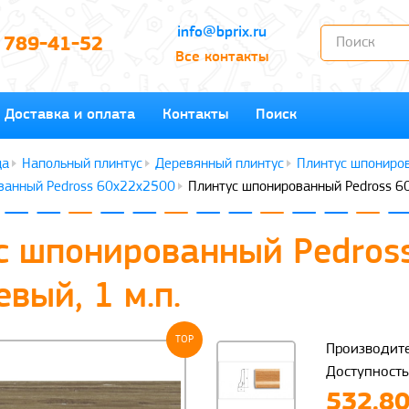
info@bprix.ru
) 789-41-52
Все контакты
Доставка и оплата
Контакты
Поиск
Напольный плинтус
Деревянный плинтус
Плинтус шпониров
ванный Pedross 60x22x2500
Плинтус шпонированный Pedross 60
с шпонированный Pedros
вый, 1 м.п.
TOP
Производите
Доступность
532.80