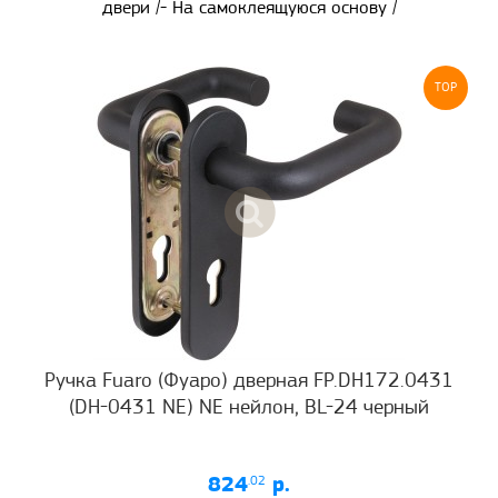
двери /- На самоклеящуюся основу /
TOP
Ручка Fuaro (Фуаро) дверная FP.DH172.0431
(DH-0431 NE) NE нейлон, BL-24 черный
824
.02
р.