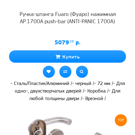
Ручка-штанга Fuaro (Фуаро) нажимная
AP.1700A push-bar (ANTI-PANIC 1700А)
5079
.58
р.
Купить
- Сталь/Пластик/Алюминий /- черный /- 72 мм /- Для
одно-, двухстворчатых дверей /- Коробка /- Для
любой толщины двери /- Врезной /
TOP