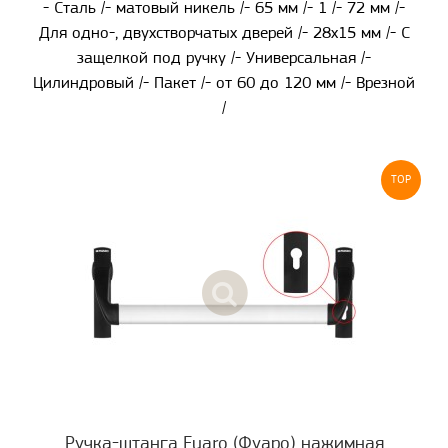
- Сталь /- матовый никель /- 65 мм /- 1 /- 72 мм /-
Для одно-, двухстворчатых дверей /- 28x15 мм /- С
защелкой под ручку /- Универсальная /-
Цилиндровый /- Пакет /- от 60 до 120 мм /- Врезной
/
TOP
Ручка-штанга Fuaro (Фуаро) нажимная