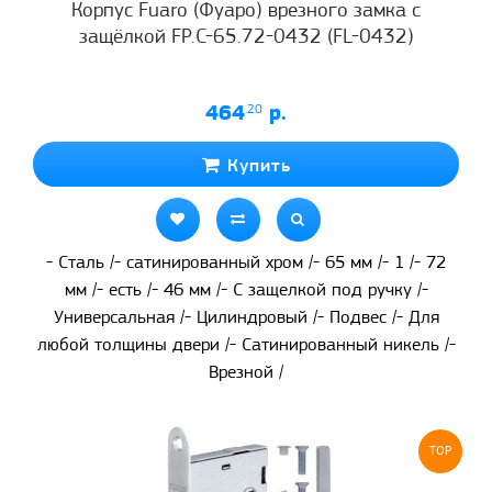
Корпус Fuaro (Фуаро) врезного замка c
защёлкой FP.C-65.72-0432 (FL-0432)
464
.20
р.
Купить
- Сталь /- сатинированный хром /- 65 мм /- 1 /- 72
мм /- есть /- 46 мм /- С защелкой под ручку /-
Универсальная /- Цилиндровый /- Подвес /- Для
любой толщины двери /- Сатинированный никель /-
Врезной /
TOP