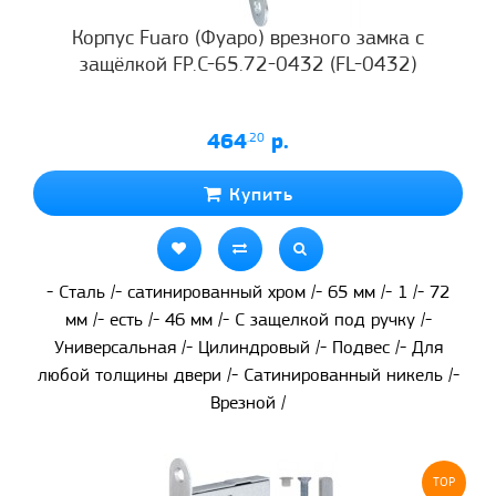
Корпус Fuaro (Фуаро) врезного замка c
защёлкой FP.C-65.72-0432 (FL-0432)
464
.20
р.
Купить
- Сталь /- сатинированный хром /- 65 мм /- 1 /- 72
мм /- есть /- 46 мм /- С защелкой под ручку /-
Универсальная /- Цилиндровый /- Подвес /- Для
любой толщины двери /- Сатинированный никель /-
Врезной /
TOP