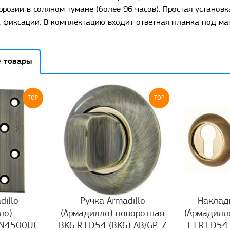
ррозии в соляном тумане (более 96 часов). Простая установк
 фиксации. В комплектацию входит ответная планка под ма
 товары
TOP
TOP
dillo
Ручка Armadillo
Накладк
ло)
(Армадилло) поворотная
(Армадилл
IN4500UC-
BK6.R.LD54 (BK6) AB/GP-7
ET.R.LD54