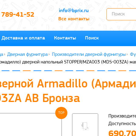
info@bprix.ru
) 789-41-52
Все контакты
Доставка и оплата
Контакты
Поиск
Дверная фурнитура
Производители дверной фурнитуры
Фу
(Армадилло) дверной напольный STOPPER/MZA003 (MDS-003ZA) ма
верной Armadillo (Армад
3ZA AB Бронза
TOP
Производите
Доступность
690.70