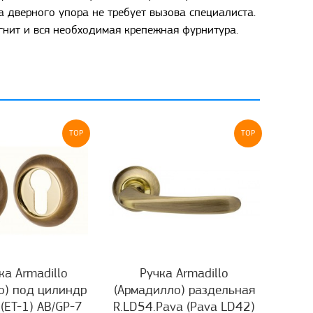
а дверного упора не требует вызова специалиста.
гнит и вся необходимая крепежная фурнитура.
TOP
TOP
а Armadillo
Ручка Armadillo
о) под цилиндр
(Армадилло) раздельная
 (ET-1) AB/GP-7
R.LD54.Pava (Pava LD42)