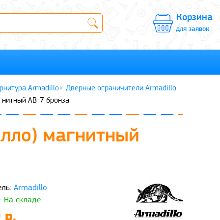
Корзина
для заявок
рнитура Armadillo
Дверные ограничители Armadillo
гнитный AB-7 бронза
илло) магнитный
ль:
Armadillo
:
На складе
 р.