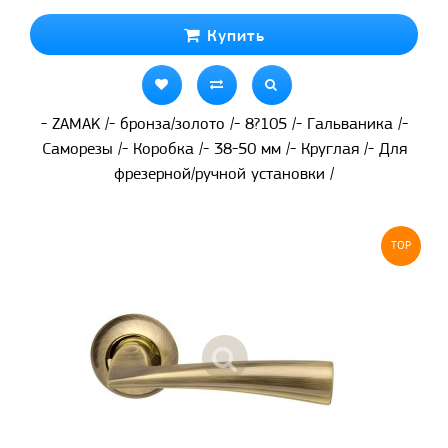
Купить
- ZAMAK /- бронза/золото /- 8?105 /- Гальваника /-
Саморезы /- Коробка /- 38-50 мм /- Круглая /- Для
фрезерной/ручной установки /
TOP