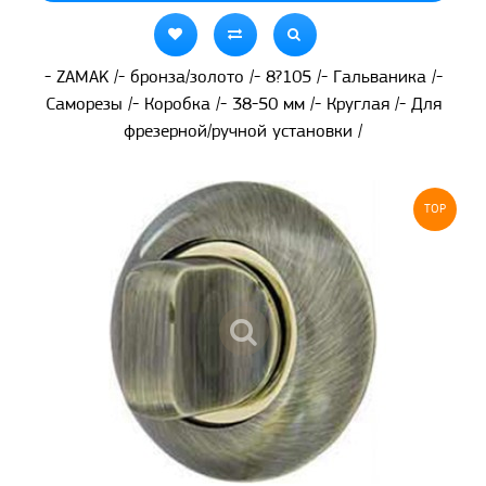
- ZAMAK /- бронза/золото /- 8?105 /- Гальваника /-
Саморезы /- Коробка /- 38-50 мм /- Круглая /- Для
фрезерной/ручной установки /
TOP