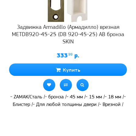
Задвижка Armadillo (Армадилло) врезная
METDB920-45-25 (DB 920-45-25) AB бронза
SKIN
333
.99
р.
Купить
- ZAMAK/Сталь /- бронза /- 45 мм /- 15 мм /- 18 мм /-
Блистер /- Для любой толщины двери /- Врезной /