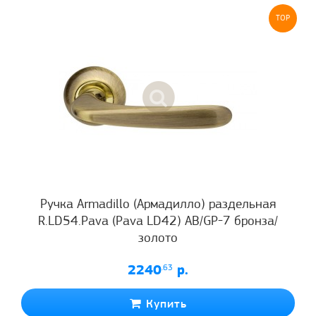
TOP
Ручка Armadillo (Армадилло) раздельная
R.LD54.Pava (Pava LD42) AB/GP-7 бронза/
золото
2240
.63
р.
Купить