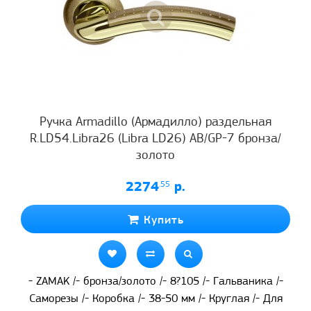
Ручка Armadillo (Армадилло) раздельная
R.LD54.Libra26 (Libra LD26) AB/GP-7 бронза/
золото
2274
.55
р.
Купить
- ZAMAK /- бронза/золото /- 8?105 /- Гальваника /-
Саморезы /- Коробка /- 38-50 мм /- Круглая /- Для