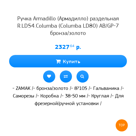
Ручка Armadillo (Армадилло) раздельная
R.LD54.Columba (Columba LD80) AB/GP-7
бронза/золото
2327
.64
р.
Купить
- ZAMAK /- бронза/золото /- 8?105 /- Гальваника /-
Саморезы /- Коробка /- 38-50 мм /- Круглая /- Для
фрезерной/ручной установки /
TOP