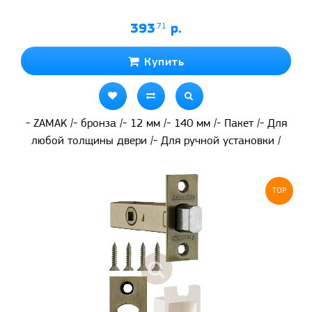
393
.71
р.
Купить
- ZAMAK /- бронза /- 12 мм /- 140 мм /- Пакет /- Для
любой толщины двери /- Для ручной установки /
TOP