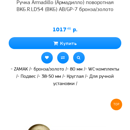
Ручка Armadillo (Армадилло) поворотная
BK6.R.LD54 (BK6) AB/GP-7 бронза/золото
1017
.46
р.
Купить
- ZAMAK /- бронза/золото /- 80 мм /- WC-комплекты
/- Подвес /- 38-50 мм /- Круглая /- Для ручной
установки /
TOP