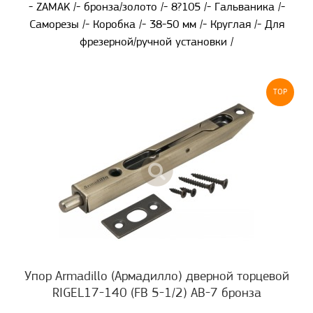
- ZAMAK /- бронза/золото /- 8?105 /- Гальваника /-
Саморезы /- Коробка /- 38-50 мм /- Круглая /- Для
фрезерной/ручной установки /
TOP
Упор Armadillo (Армадилло) дверной торцевой
RIGEL17-140 (FB 5-1/2) AB-7 бронза