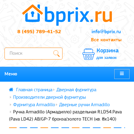
8 (495) 789-41-52
info@bprix.ru
Все контакты
Корзина
для заявок
Меню
Дверная фурнитура
Производители дверной фурнитуры
Фурнитура Armadillo
Дверные ручки Armadillo
Ручка Armadillo (Армадилло) раздельная R.LD54.Pava
(Pava LD42) AB/GP-7 бронза/золото TECH (кв. 8х140)