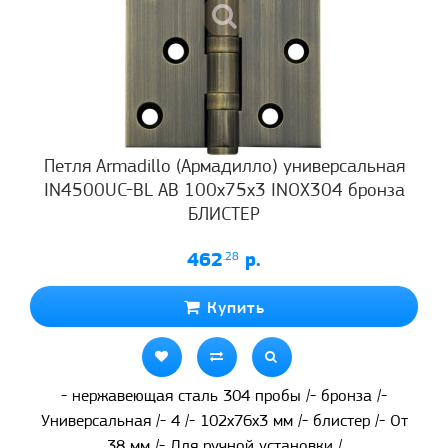
Петля Armadillo (Армадилло) универсальная
IN4500UC-BL AB 100x75x3 INOX304 бронза
БЛИСТЕР
462
.28
р.
Купить
- нержавеющая сталь 304 пробы /- бронза /-
Универсальная /- 4 /- 102x76x3 мм /- блистер /- От
38 мм /- Для ручной установки /