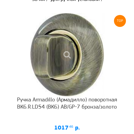
TOP
Ручка Armadillo (Армадилло) поворотная
BK6.R.LD54 (BK6) AB/GP-7 бронза/золото
1017
.46
р.