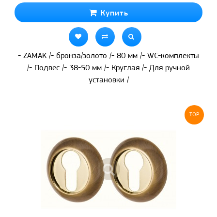
Купить
- ZAMAK /- бронза/золото /- 80 мм /- WC-комплекты
/- Подвес /- 38-50 мм /- Круглая /- Для ручной
установки /
TOP