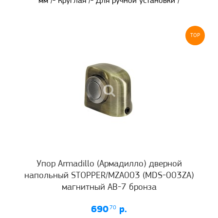
мм /- Круглая /- Для ручной установки /
TOP
Упор Armadillo (Армадилло) дверной
напольный STOPPER/MZA003 (MDS-003ZA)
магнитный AB-7 бронза
690
.70
р.