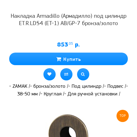
Накладка Armadillo (Армадилло) под цилиндр
ET.R.LD54 (ET-1) AB/GP-7 бронза/золото
853
.05
р.
Купить
- ZAMAK /- бронза/золото /- Под цилиндр /- Подвес /-
38-50 мм /- Круглая /- Для ручной установки /
TOP