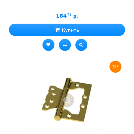
184
.71
р.
Купить
TOP