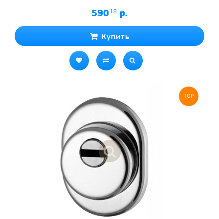
590
.18
р.
Купить
TOP