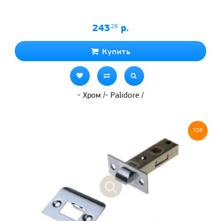
243
.28
р.
Купить
- Хром /- Palidore /
TOP