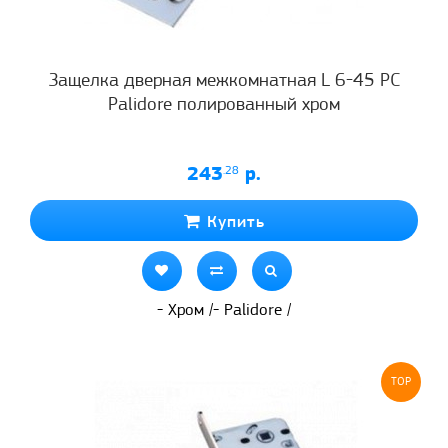
Защелка дверная межкомнатная L 6-45 PC
Palidore полированный хром
243
.28
р.
Купить
- Хром /- Palidore /
TOP