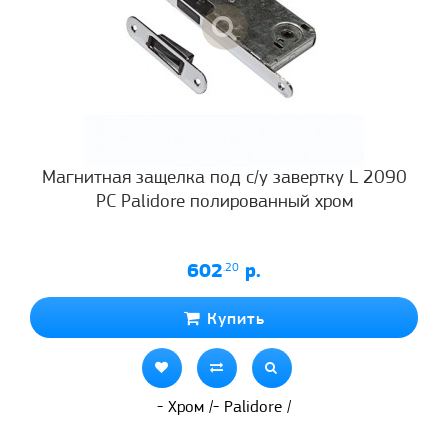
Магнитная защелка под с/у завертку L 2090
PC Palidore полированный хром
602
.20
р.
Купить
- Хром /- Palidore /