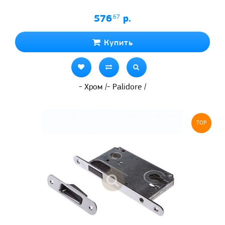
576
.67
р.
Купить
- Хром /- Palidore /
TOP