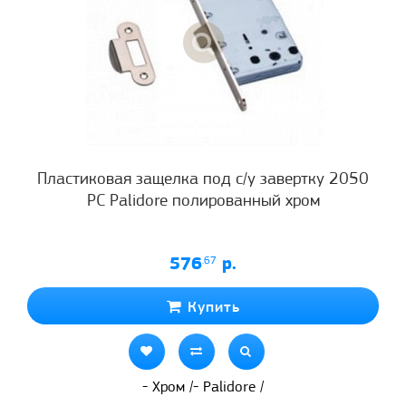
Пластиковая защелка под с/у завертку 2050
РС Palidore полированный хром
576
.67
р.
Купить
- Хром /- Palidore /