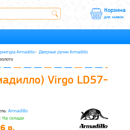
Корзина
для заявок
рнитура Armadillo
Дверные ручки Armadillo
/золото
мадилло) Virgo LD57-
ль:
Armadillo
:
На складе
6 р.