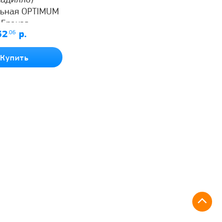
мадилло)
льная OPTIMUM
 Бронза
32
.06
р.
Купить