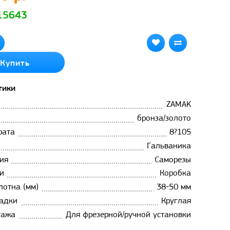
 15643
Купить
тики
ZAMAK
бронза/золото
рата
8?105
Гальваника
ия
Саморезы
и
Коробка
лотна (мм)
38-50 мм
адки
Круглая
тажа
Для фрезерной/ручной установки