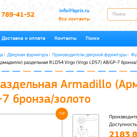
info@bprix.ru
) 789-41-52
Все контакты
Доставка и оплата
Контакты
Поиск
Дверная фурнитура
Производители дверной фурнитуры
Фу
Армадилло) раздельная R.LD54.Virgo (Virgo LD57) AB/GP-7 бронза
аздельная Armadillo (Ар
-7 бронза/золото
TOP
Производите
Доступность
2183.8