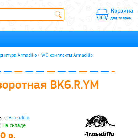
Корзина
для заявок
рнитура Armadillo
WC-комплекты Armadillo
воротная BK6.R.YM
ль:
Armadillo
:
На складе
0 р.