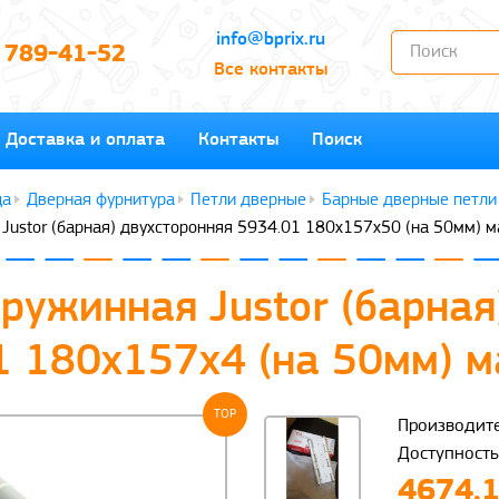
info@bprix.ru
) 789-41-52
Все контакты
Доставка и оплата
Контакты
Поиск
Дверная фурнитура
Петли дверные
Барные дверные петли
Justor (барная) двухсторонняя 5934.01 180x157x50 (на 50мм) 
ружинная Justor (барная
1 180x157x4 (на 50мм) 
TOP
Производите
Доступность
4674.1