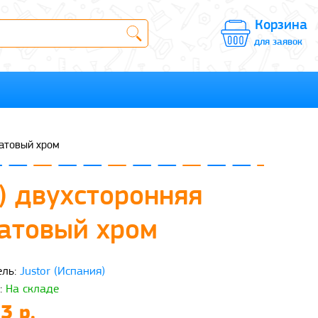
Корзина
для заявок
матовый хром
) двухсторонняя
матовый хром
ль:
Justor (Испания)
:
На складе
3 р.