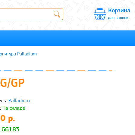
Корзина
для заявок
рнитура Palladium
SG/GP
ль:
Palladium
:
На складе
0 р.
 166183