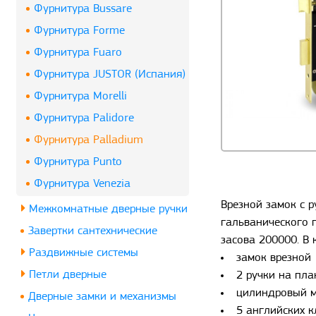
Фурнитура Bussare
Фурнитура Forme
Фурнитура Fuaro
Фурнитура JUSTOR (Испания)
Фурнитура Morelli
Фурнитура Palidore
Фурнитура Palladium
Фурнитура Punto
Фурнитура Venezia
Врезной замок с 
Межкомнатные дверные ручки
гальванического п
Завертки сантехнические
засова 200000. В 
Раздвижные системы
замок врезной
Петли дверные
2 ручки на пла
цилиндровый м
Дверные замки и механизмы
5 английских 