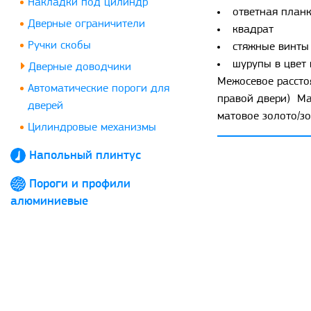
Накладки под цилиндр
ответная план
Дверные ограничители
квадрат
Ручки скобы
стяжные винты
шурупы в цвет
Дверные доводчики
Межосевое расстоя
Автоматические пороги для
правой двери) Ма
дверей
матовое золото/зо
Цилиндровые механизмы
Напольный плинтус
Пороги и профили
алюминиевые