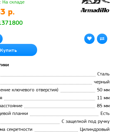
:
На складе
3 р.
 1371800
Купить
тики
Сталь
черный
ление ключевого отверстия)
50 мм
я
11 мм
расстояние
85 мм
цевой планки
Есть
С защелкой под ручку
ма секретности
Цилиндровый