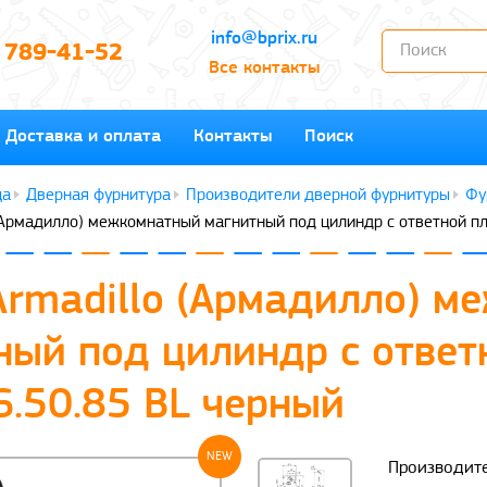
info@bprix.ru
) 789-41-52
Все контакты
Доставка и оплата
Контакты
Поиск
Дверная фурнитура
Производители дверной фурнитуры
Фу
(Армадилло) межкомнатный магнитный под цилиндр с ответной п
Armadillo (Армадилло) м
ный под цилиндр с ответ
6.50.85 BL черный
NEW
Производите