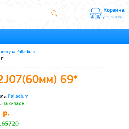
Корзина
для заявок
рнитура Palladium
9*
2J07(60мм) 69*
ль:
Palladium
:
На складе
 р.
 165720