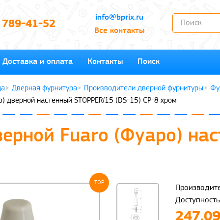
info@bprix.ru
) 789-41-52
Все контакты
Доставка и оплата
Контакты
Поиск
Дверная фурнитура
Производители дверной фурнитуры
Фу
о) дверной настенный STOPPER/15 (DS-15) CP-8 хром
верной Fuaro (Фуаро) на
TOP
Производите
Доступность
247.09