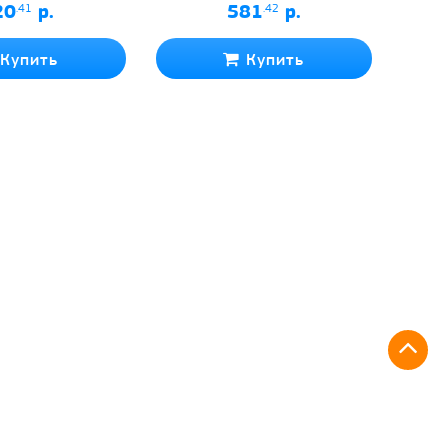
20
.41
р.
581
.42
р.
Купить
Купить
Квалифицированная
помощь при выборе