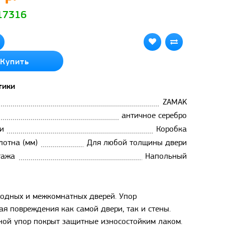
 17316
Купить
тики
ZAMAK
античное серебро
и
Коробка
лотна (мм)
Для любой толщины двери
тажа
Напольный
ходных и межкомнатных дверей. Упор
я повреждения как самой двери, так и стены.
рной упор покрыт защитные износостойким лаком.