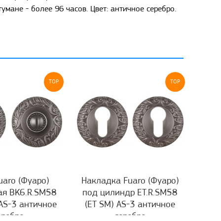
мане - более 96 часов. Цвет: античное серебро.
TOP
TOP
uaro (Фуаро)
Накладка Fuaro (Фуаро)
ая BK6.R.SM58
под цилиндр ET.R.SM58
AS-3 античное
(ET SM) AS-3 античное
еребро
серебро