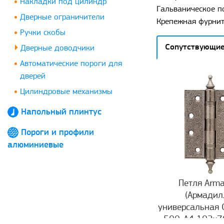
Накладки под цилиндр
Гальваническое по
Дверные ограничители
Крепежная фурниту
Ручки скобы
Сопутствующие
Дверные доводчики
Автоматические пороги для
дверей
Цилиндровые механизмы
Напольный плинтус
Пороги и профили
алюминиевые
Петля Arma
(Армадил
универсальная C
500-A4 102x7