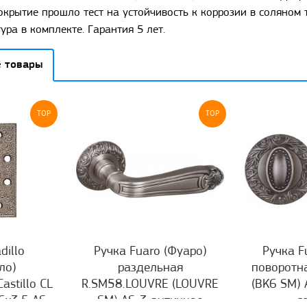
крытие прошло тест на устойчивость к коррозии в соляном ту
ра в комплекте. Гарантия 5 лет.
 товары
TOP
TOP
dillo
Ручка Fuaro (Фуаро)
Ручка F
ло)
раздельная
поворотн
astillo CL
R.SM58.LOUVRE (LOUVRE
(BK6 SM) 
6x3,5 AS
SM) AS-3 античное
с