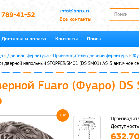
info@bprix.ru
) 789-41-52
Все контакты
Доставка и оплата
Контакты
Поиск
Дверная фурнитура
Производители дверной фурнитуры
Фу
о) дверной напольный STOPPER/SM01 (DS SM01) AS-3 античное с
верной Fuaro (Фуаро) DS
о
TOP
Производите
Доступность
632.70