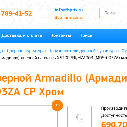
info@bprix.ru
) 789-41-52
Все контакты
Доставка и оплата
Контакты
Поиск
Дверная фурнитура
Производители дверной фурнитуры
Фу
(Армадилло) дверной напольный STOPPER/MZA003 (MDS-003ZA) ма
верной Armadillo (Армад
3ZA CP Хром
TOP
Производите
Доступность
690.70