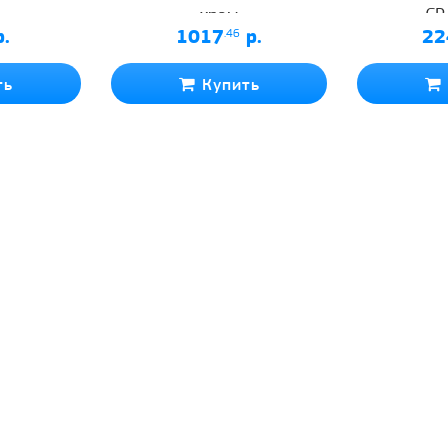
хром
CP
.
1017
.46
р.
22
ть
Купить