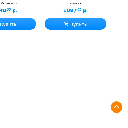
-8 хром
хром
40
.63
р.
1097
.83
р.
Купить
Купить