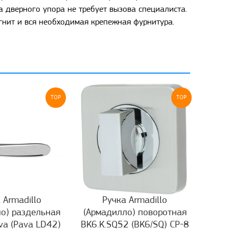
а дверного упора не требует вызова специалиста.
гнит и вся необходимая крепежная фурнитура.
TOP
TOP
 Armadillo
Ручка Armadillo
о) раздельная
(Армадилло) поворотная
va (Pava LD42)
BK6.K.SQ52 (BK6/SQ) CP-8