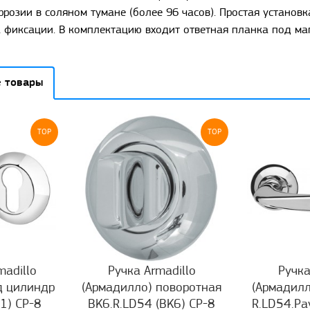
ррозии в соляном тумане (более 96 часов). Простая установк
 фиксации. В комплектацию входит ответная планка под ма
 товары
TOP
TOP
adillo
Ручка Armadillo
Ручка
д цилиндр
(Армадилло) поворотная
(Армадилл
-1) CP-8
BK6.R.LD54 (BK6) CP-8
R.LD54.Pa