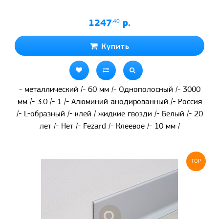
1247
.40
р.
Купить
- металлический /- 60 мм /- Однополосный /- 3000
мм /- 3.0 /- 1 /- Алюминий анодированный /- Россия
/- L-образный /- клей / жидкие гвозди /- Белый /- 20
лет /- Нет /- Fezard /- Клеевое /- 10 мм /
TOP