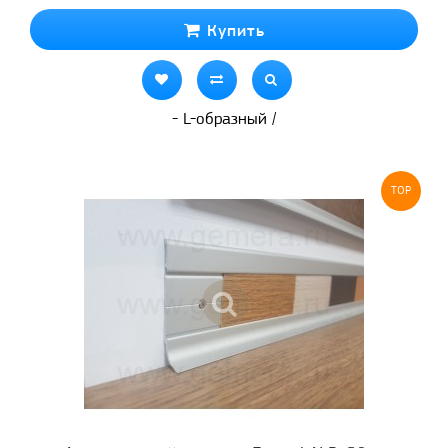
Купить
- L-образный /
TOP