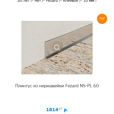
20 лет /- Нет /- Fezard /- Клеевое /- 10 мм /
TOP
Плинтус из нержавейки Fezard NS-PL 60
1814
.47
р.