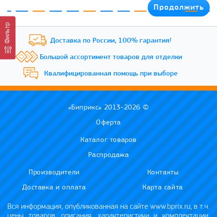
Продолжить
Фильтр
Доставка по России,
100% гарантия!
Большой ассортимент
товаров для отделки
Квалифицированная
помощь при выборе
«Биприкс» 2013-2026 ©
Оферта
Каталог товаров
Распродажа
Производители
Контакты
Доставка и оплата
Карта сайта
Вся информация, опубликованная на сайте www.bprix.ru, в т.ч.
цены товаров, описания, характеристики и комплектации,