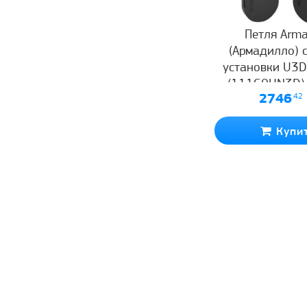
Петля Arma
(Армадилло) 
установки U3
(11160UN3D)
2746
.42
Купи