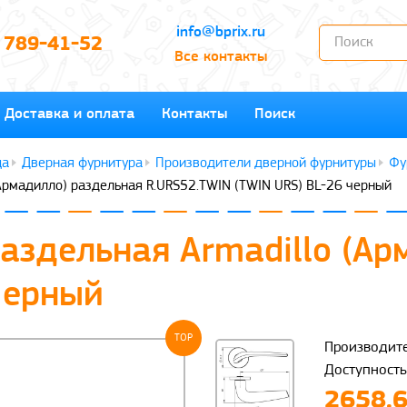
info@bprix.ru
) 789-41-52
Все контакты
Доставка и оплата
Контакты
Поиск
Дверная фурнитура
Производители дверной фурнитуры
Фу
(Армадилло) раздельная R.URS52.TWIN (TWIN URS) BL-26 черный
раздельная Armadillo (А
Черный
TOP
Производите
Доступность
2658.6