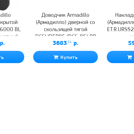
dillo
Доводчик Armadillo
Накладк
скрытой
(Армадилло) дверной со
(Армадилл
D6000 BL
скользящей тягой
ET.R.URS52
 черный
DCSLIDER85 (DCS-85) BR
ч
р.
3683
.51
р.
5
(коричневый)
ть
Купить