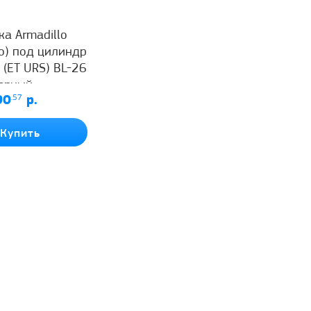
а Armadillo
о) под цилиндр
 (ET URS) BL-26
ерный
90
.57
р.
Купить