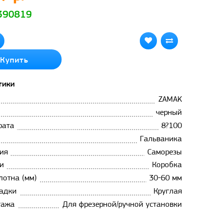
 390819
Купить
тики
ZAMAK
черный
рата
8?100
Гальваника
ия
Саморезы
и
Коробка
лотна (мм)
30-60 мм
адки
Круглая
тажа
Для фрезерной/ручной установки