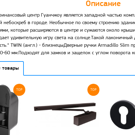
Описание
нансовый центр Гуанчжоу является западной частью компл
й небоскреб в городе. Необычное по своему строению здани
ями, которые расширяются в центре и сужаются около кры
дает удивительную игру света на солнце.Такой лаконичный 
ть.* TWIN (англ.) - близнецыДверные ручки Armadillo Slim
-60 мм.Подходят для замков и защелок с углом поворота кв
 товары
TOP
TOP