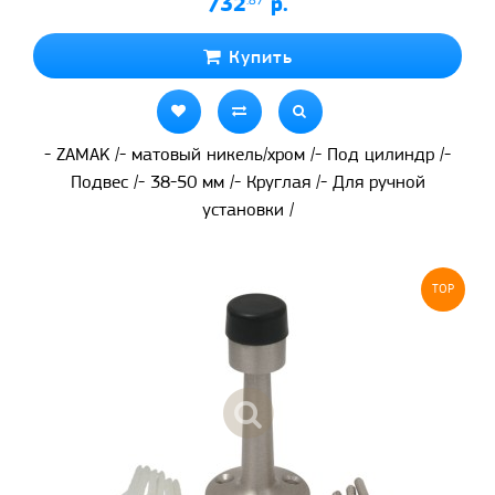
732
.87
р.
Купить
- ZAMAK /- матовый никель/хром /- Под цилиндр /-
Подвес /- 38-50 мм /- Круглая /- Для ручной
установки /
TOP