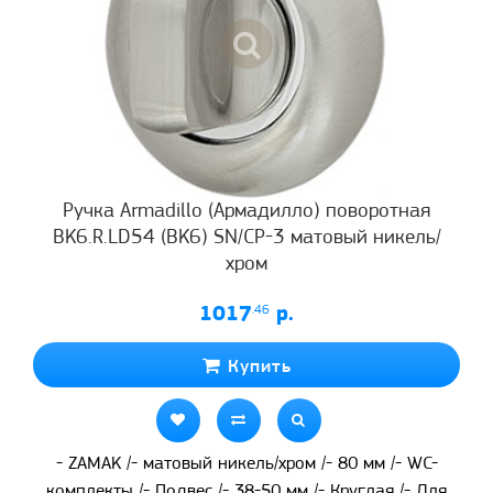
Ручка Armadillo (Армадилло) поворотная
BK6.R.LD54 (BK6) SN/CP-3 матовый никель/
хром
1017
.46
р.
Купить
- ZAMAK /- матовый никель/хром /- 80 мм /- WC-
комплекты /- Подвес /- 38-50 мм /- Круглая /- Для