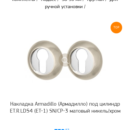
ручной установки /
TOP
Накладка Armadillo (Армадилло) под цилиндр
ET.R.LD54 (ET-1) SN/CP-3 матовый никель/хром