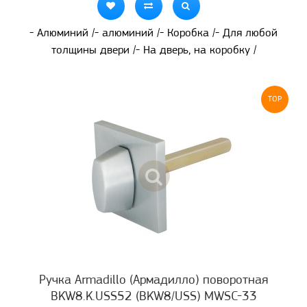
- Алюминий /- алюминий /- Коробка /- Для любой
толщины двери /- На дверь, на коробку /
TOP
Ручка Armadillo (Армадилло) поворотная
BKW8.K.USS52 (BKW8/USS) MWSC-33