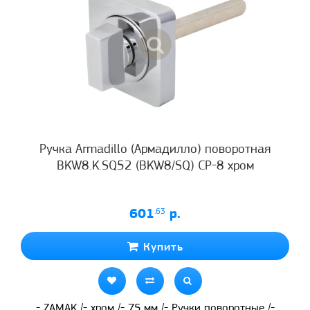
Ручка Armadillo (Армадилло) поворотная
BKW8.K.SQ52 (BKW8/SQ) CP-8 хром
601
.63
р.
Купить
- ZAMAK /- хром /- 75 мм /- Ручки поворотные /-