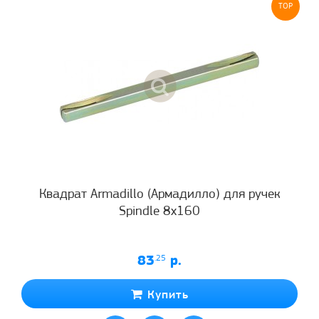
TOP
Квадрат Armadillo (Армадилло) для ручек
Spindle 8х160
83
.25
р.
Купить