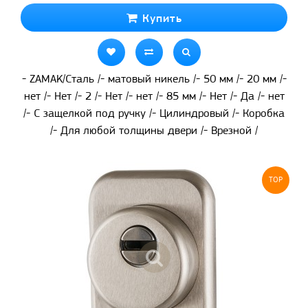
Купить
- ZAMAK/Сталь /- матовый никель /- 50 мм /- 20 мм /-
нет /- Нет /- 2 /- Нет /- нет /- 85 мм /- Нет /- Да /- нет
/- С защелкой под ручку /- Цилиндровый /- Коробка
/- Для любой толщины двери /- Врезной /
TOP