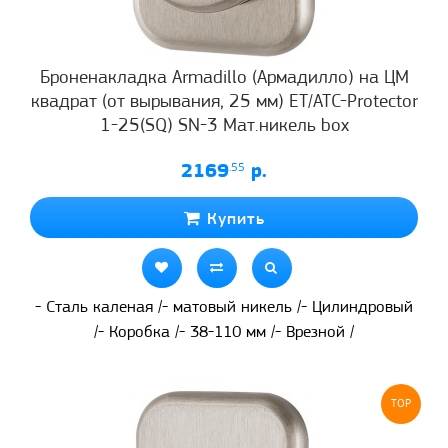
Броненакладка Armadillo (Армадилло) на ЦМ
квадрат (от вырывания, 25 мм) ET/ATC-Protector
1-25(SQ) SN-3 Мат.никель box
2169
.55
р.
Купить
- Сталь каленая /- матовый никель /- Цилиндровый
/- Коробка /- 38-110 мм /- Врезной /
TOP