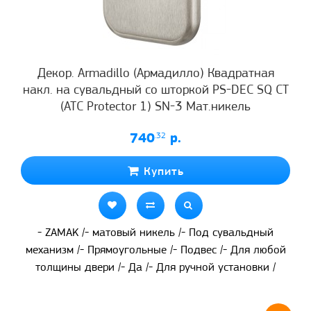
Декор. Armadillo (Армадилло) Квадратная
накл. на сувальдный со шторкой PS-DEC SQ CT
(ATC Protector 1) SN-3 Мат.никель
740
.32
р.
Купить
- ZAMAK /- матовый никель /- Под сувальдный
механизм /- Прямоугольные /- Подвес /- Для любой
толщины двери /- Да /- Для ручной установки /