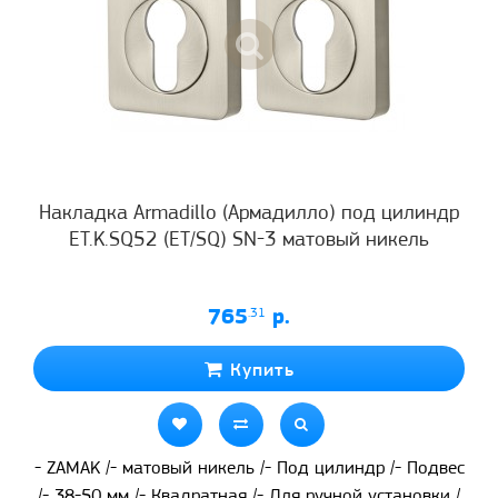
Накладка Armadillo (Армадилло) под цилиндр
ET.K.SQ52 (ET/SQ) SN-3 матовый никель
765
.31
р.
Купить
- ZAMAK /- матовый никель /- Под цилиндр /- Подвес
/- 38-50 мм /- Квадратная /- Для ручной установки /