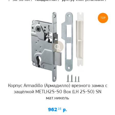
TOP
Корпус Armadillo (Армадилло) врезного замка c
защёлкой METLH25-50 Box (LH 25-50) SN
мат.никель
962
.16
р.