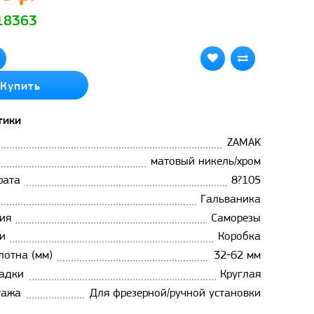
 18363
Купить
тики
ZAMAK
матовый никель/хром
рата
8?105
Гальваника
ия
Саморезы
и
Коробка
лотна (мм)
32-62 мм
адки
Круглая
тажа
Для фрезерной/ручной установки