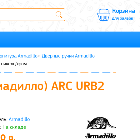
Корзина
для заявок
рнитура Armadillo
Дверные ручки Armadillo
 никель/хром
рмадилло) ARC URB2
ль:
Armadillo
:
На складе
0 р.