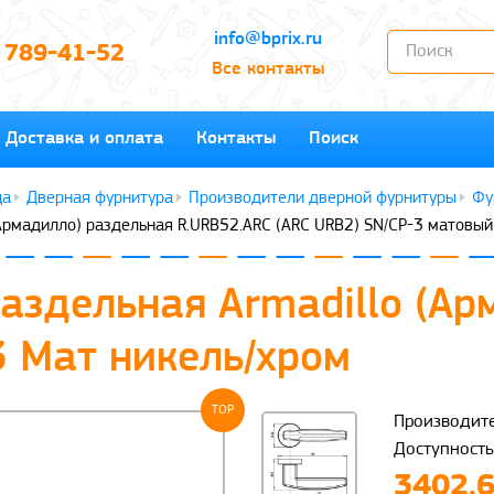
info@bprix.ru
) 789-41-52
Все контакты
Доставка и оплата
Контакты
Поиск
Дверная фурнитура
Производители дверной фурнитуры
Фу
(Армадилло) раздельная R.URB52.ARC (ARC URB2) SN/CP-3 матовый
раздельная Armadillo (А
3 Мат никель/хром
TOP
Производите
Доступность
3402.6