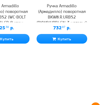
 Armadillo
Ручка Armadillo
о) поворотная
(Армадилло) поворотная
B52 (WC-BOLT
BKW8.R.URB52
) СР-8 хром
(BKW8/URB) SN-3 матовый
25
.38
р.
732
.87
р.
никель
Купить
Купить