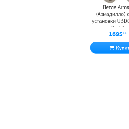
Петля Arma
(Армадилло) 
установки U3D
правая (Archite
1695
.66
60) мат. нике
Купи