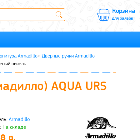
Корзина
для заявок
рнитура Armadillo
Дверные ручки Armadillo
неный никель
рмадилло) AQUA URS
ль:
Armadillo
:
На складе
8 р.