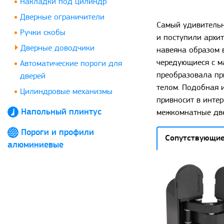
Накладки под цилиндр
Дверные ограничители
Самый удивительны
Ручки скобы
и поступили архит
Дверные доводчики
навеяна образом 
чередующиеся с м
Автоматические пороги для
преобразовала пр
дверей
телом. Подобная 
Цилиндровые механизмы
привносит в инте
Напольный плинтус
межкомнатные две
Пороги и профили
Сопутствующие
алюминиевые