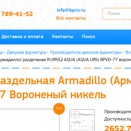
info@bprix.ru
) 789-41-52
Все контакты
Доставка и оплата
Контакты
Поиск
Дверная фурнитура
Производители дверной фурнитуры
Фу
(Армадилло) раздельная R.URS52.AQUA (AQUA URS) BPVD-77 воро
раздельная Armadillo (А
7 Вороненый никель
TOP
Производите
Доступность
2652.7