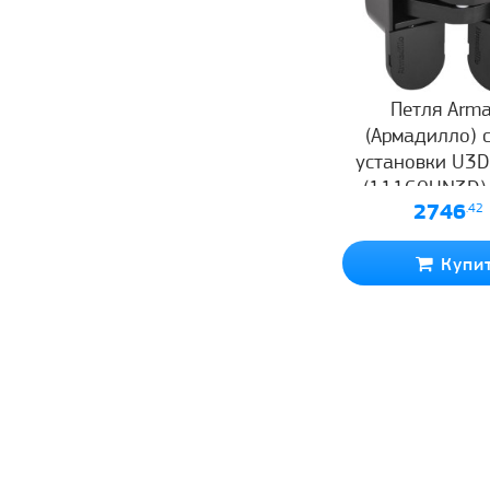
Петля Arma
(Армадилло) 
установки U3
(11160UN3D)
2746
.42
Купи