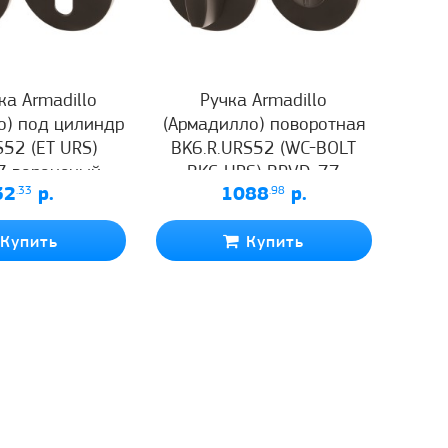
а Armadillo
Ручка Armadillo
о) под цилиндр
(Армадилло) поворотная
S52 (ET URS)
BK6.R.URS52 (WC-BOLT
7 вороненый
BK6 URS) BPVD-77
32
.33
р.
1088
.98
р.
икель
вороненый никель
Купить
Купить