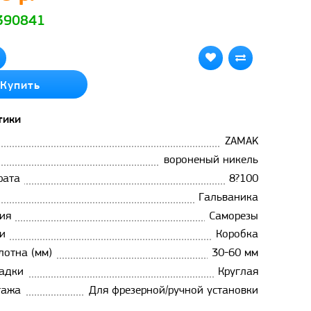
 390841
Купить
тики
ZAMAK
вороненый никель
рата
8?100
Гальваника
ия
Саморезы
и
Коробка
лотна (мм)
30-60 мм
адки
Круглая
тажа
Для фрезерной/ручной установки