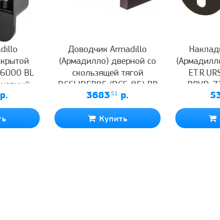
dillo
Доводчик Armadillo
Накладк
скрытой
(Армадилло) дверной со
(Армадилл
D6000 BL
скользящей тягой
ET.R.UR
 черный
DCSLIDER85 (DCS-85) BR
BPVD-7
р.
3683
.51
р.
5
(коричневый)
н
ть
Купить