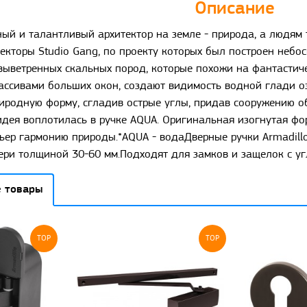
Описание
й и талантливый архитектор на земле - природа, а людям т
екторы Studio Gang, по проекту которых был построен небос
выветренных скальных пород, которые похожи на фантастич
ассивами больших окон, создают видимость водной глади оз
иродную форму, сгладив острые углы, придав сооружению о
идея воплотилась в ручке AQUA. Оригинальная изогнутая фо
рьер гармонию природы.*AQUA - водаДверные ручки Armadill
ри толщиной 30-60 мм.Подходят для замков и защелок с угл
 товары
TOP
TOP