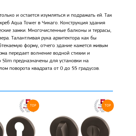
олько и остается изумляться и подражать ей. Так
креб Aqua Tower в Чикаго. Конструкция здания
еские замки. Многочисленные балконы и террасы,
ера. Талантливая рука архитектора как бы
бтекаемую форму, отчего здание кажется живым
рма передает волнение водной стихии и
o Slim предназначены для установки на
ом поворота квадрата от 0 до 55 градусов.
TOP
TOP