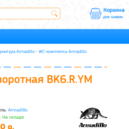
Корзина
для заявок
рнитура Armadillo
WC-комплекты Armadillo
воротная BK6.R.YM
ль:
Armadillo
:
На складе
0 р.