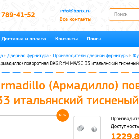
info@bprix.ru
) 789-41-52
Все контакты
Доставка и оплата
Контакты
Поиск
Дверная фурнитура
Производители дверной фурнитуры
Фу
(Армадилло) поворотная BK6.R.YM MWSC-33 итальянский тисненый
rmadillo (Армадилло) по
3 итальянский тисненый
NEW
Производите
Доступность
1229.8