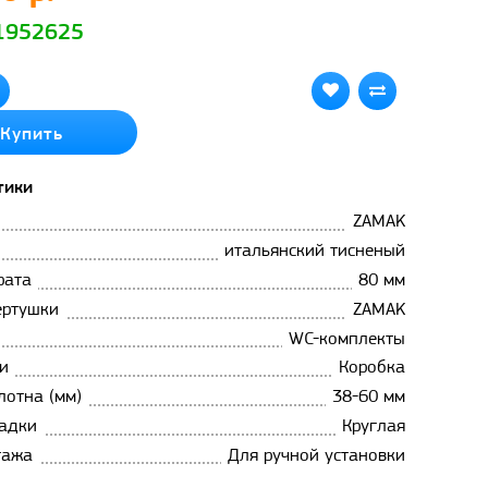
 1952625
Купить
тики
ZAMAK
итальянский тисненый
рата
80 мм
ертушки
ZAMAK
WC-комплекты
и
Коробка
лотна (мм)
38-60 мм
адки
Круглая
тажа
Для ручной установки