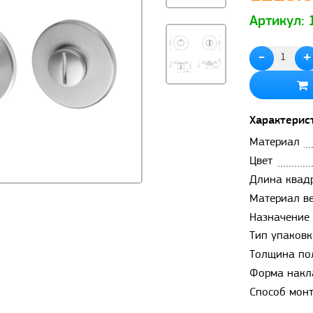
Артикул:
-
+
Характерис
Материал
Цвет
Длина квад
Материал в
Назначение
Тип упаковк
Толщина по
Форма накл
Способ мон