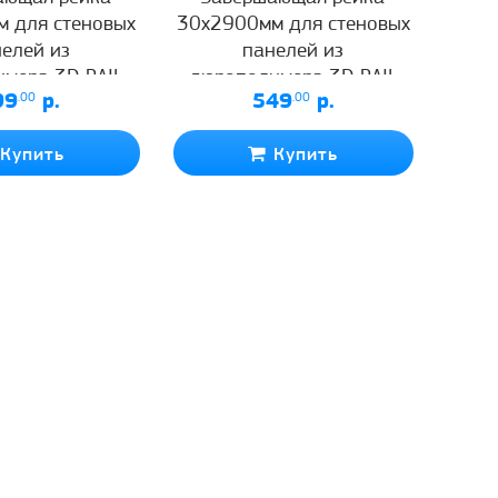
 для стеновых
30х2900мм для стеновых
елей из
панелей из
мера 3D RAIL
дюрополимера 3D RAIL
99
.00
р.
549
.00
р.
белая
белая
Купить
Купить