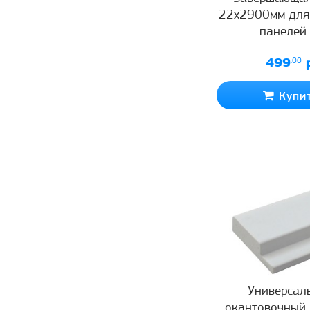
22х2900мм для
панелей 
дюрополимера
499
.00
р
черна
Купи
Универсал
окантовочный