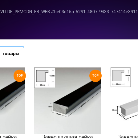
 товары
TOP
TOP
 рейка
Завершающая рейка
Заверш