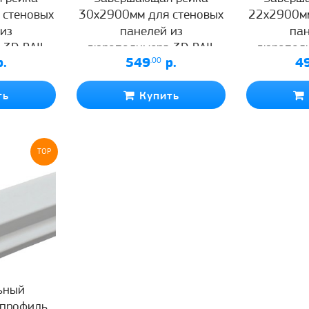
 стеновых
30х2900мм для стеновых
22х2900мм
из
панелей из
пан
 3D RAIL
дюрополимера 3D RAIL
дюрополи
.
549
.00
р.
4
я
черная
ть
Купить
TOP
ьный
 профиль