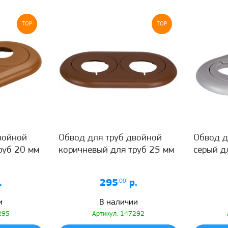
TOP
TOP
войной
Обвод для труб двойной
Обвод д
руб 20 мм
коричневый для труб 25 мм
серый д
.
295
.00
р.
и
В наличии
295
Артикул: 147292