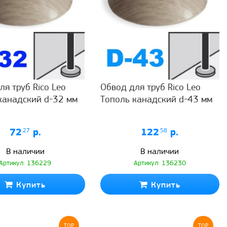
ля труб Rico Leo
Обвод для труб Rico Leo
канадский d-32 мм
Тополь канадский d-43 мм
72
.27
р.
122
.58
р.
В наличии
В наличии
Артикул: 136229
Артикул: 136230
Купить
Купить
TOP
TOP