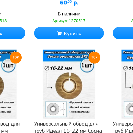
60
.00
р.
и
В наличии
0518
Артикул: 1270513
ь
Купить
TOP
TOP
вод для
Универсальный обвод для
Универс
 мм
труб Идеал 16-22 мм Сосна
труб Ид