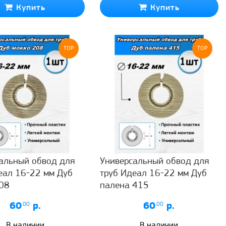
Купить
Купить
TOP
TOP
альный обвод для
Универсальный обвод для
еал 16-22 мм Дуб
труб Идеал 16-22 мм Дуб
08
палена 415
60
.00
р.
60
.00
р.
В наличии
В наличии