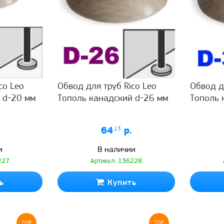
co Leo
Обвод для труб Rico Leo
Обвод д
 d-20 мм
Тополь канадский d-26 мм
Тополь 
64
.13
р.
и
В наличии
227
Артикул: 136228
ь
Купить
TOP
TOP