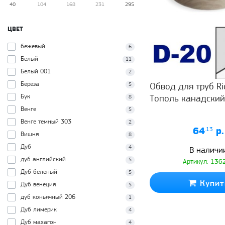
40
104
168
231
295
ЦВЕТ
бежевый
6
Белый
11
Белый 001
2
Береза
5
Обвод для труб Ri
Бук
8
Тополь канадский
Венге
5
Венге темный 303
2
64
.13
р.
Вишня
8
Дуб
4
В наличи
дуб английский
5
Артикул: 136
Дуб беленый
5
Купит
Дуб венеция
5
дуб коньячный 206
1
Дуб лимерик
4
Дуб махагон
4