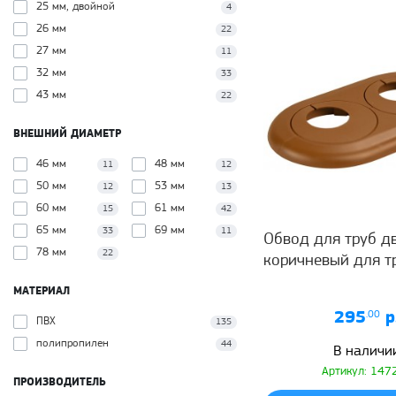
25 мм, двойной
4
26 мм
22
27 мм
11
32 мм
33
43 мм
22
ВНЕШНИЙ ДИАМЕТР
46 мм
48 мм
11
12
50 мм
53 мм
12
13
60 мм
61 мм
15
42
65 мм
69 мм
33
11
Обвод для труб д
78 мм
22
коричневый для т
МАТЕРИАЛ
295
.00
р
ПВХ
135
полипропилен
44
В наличи
Артикул: 147
ПРОИЗВОДИТЕЛЬ