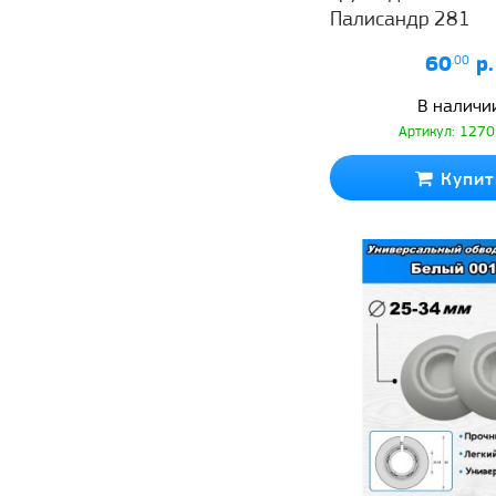
Палисандр 281
60
.00
р.
В наличи
Артикул: 127
Купит