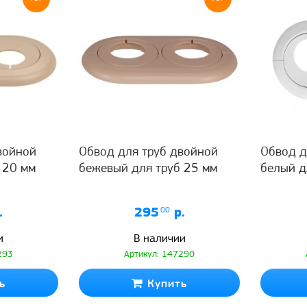
войной
Обвод для труб двойной
Обвод д
 20 мм
бежевый для труб 25 мм
белый д
.
295
.00
р.
и
В наличии
293
Артикул: 147290
ь
Купить