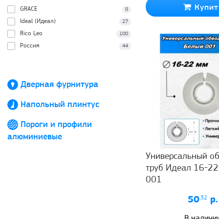
Купит
GRACE
8
Ideal (Идеал)
27
Rico Leo
100
Россия
44
Дверная фурнитура
Напольный плинтус
Пороги и профили
алюминиевые
Универсальный об
труб Идеал 16-22
001
50
.32
р.
В наличи