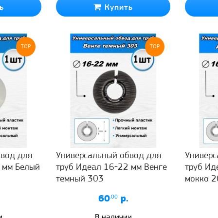
ь
Купить
TOP
TOP
вод для
Универсальный обвод для
Универс
 мм Белый
труб Идеал 16-22 мм Венге
труб Ид
темный 303
мокко 2
60
.00
р.
и
В наличии