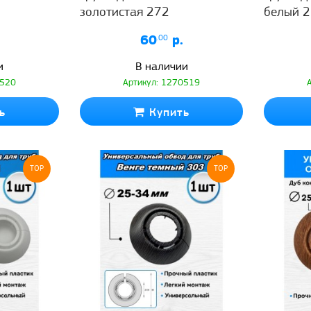
золотистая 272
белый 
60
.00
р.
и
В наличии
0520
Артикул: 1270519
ь
Купить
TOP
TOP