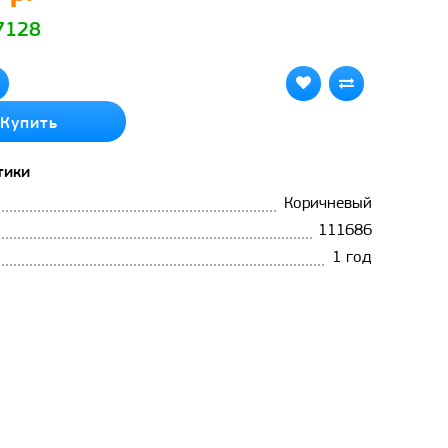
 7128
Купить
тики
Коричневый
111686
1 год