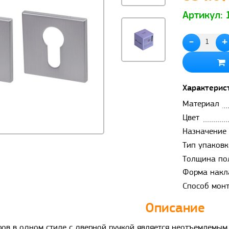
Артикул:
-
+
Характерис
Материал
Цвет
Назначение
Тип упаковк
Толщина по
Форма накл
Способ мон
Описание
ров в одном стиле с дверной ручкой является неотъемлемы