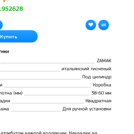
 1952628
Купить
тики
ZAMAK
итальянский тисненый
Под цилиндр
и
Коробка
лотна (мм)
38-60 мм
адки
Квадратная
тажа
Для ручной установки
м атрибутом каждой коллекции. Накладки на