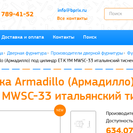
info@bprix.ru
) 789-41-52
Все контакты
Доставка и оплата
Контакты
Поиск
Дверная фурнитура
Производители дверной фурнитуры
Фу
lo (Армадилло) под цилиндр ET.K.YM MWSC-33 итальянский тисне
ка Armadillo (Армадилло
M MWSC-33 итальянский т
NEW
Производите
Доступность
634.07