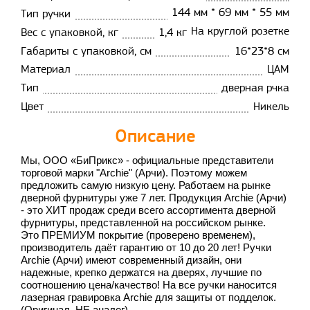
144 мм * 69 мм * 55 мм
Тип ручки
На круглой розетке
Вес с упаковкой, кг
1,4 кг
Габариты с упаковкой, см
16*23*8 см
Материал
ЦАМ
Тип
дверная рчка
Цвет
Никель
Описание
Мы, ООО «БиПрикс» - официальные представители
торговой марки "Archie" (Арчи). Поэтому можем
предложить самую низкую цену. Работаем на рынке
дверной фурнитуры уже 7 лет. Продукция Archie (Арчи)
- это ХИТ продаж среди всего ассортимента дверной
фурнитуры, представленной на российском рынке.
Это ПРЕМИУМ покрытие (проверено временем),
производитель даёт гарантию от 10 до 20 лет! Ручки
Archie (Арчи) имеют современный дизайн, они
надежные, крепко держатся на дверях, лучшие по
соотношению цена/качество! На все ручки наносится
лазерная гравировка
Archie
для защиты от подделок.
(Оригинал, НЕ аналог)