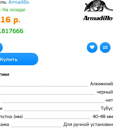
ль:
Armadillo
:
На складе
16 р.
 1817666
Купить
тики
Алюминий
черный
а
нет
и
Тубус
лотна (мм)
40-48 мм
тажа
Для ручной установки