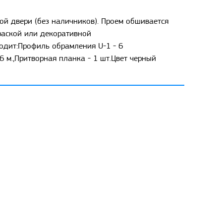
й двери (без наличников). Проем обшивается
раской или декоративной
одит:Профиль обрамления U-1 - 6
 м.,Притворная планка - 1 шт.Цвет черный