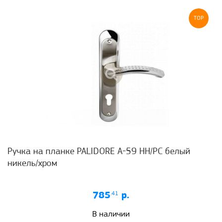
TOP
Ручка на планке PALIDORE А-59 НН/РС белый
никель/хром
785
.41
р.
В наличии