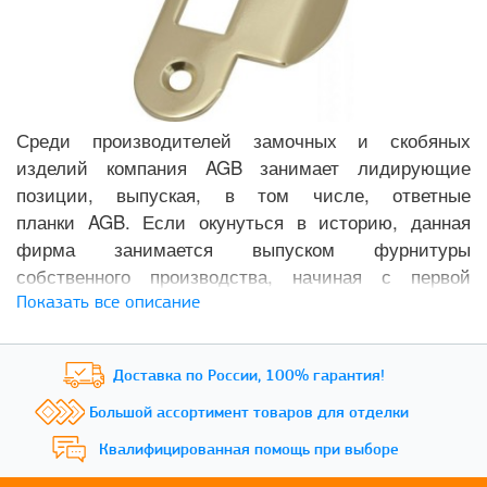
Среди производителей замочных и скобяных
изделий компания AGB занимает лидирующие
позиции, выпуская, в том числе,
ответные
планки
AGB
. Если окунуться в историю, данная
фирма занимается выпуском фурнитуры
собственного производства, начиная с первой
половины XX столетия. Если вам понадобилась
Показать все описание
качественная
магнитная планка ответная
AGB
,
обратитесь к ассортименту нашего каталога товаров
Доставка по России,
100% гарантия!
для ремонта квартир, домов и коммерческих
помещений.
Большой ассортимент
товаров для отделки
Квалифицированная
помощь при выборе
Ассортимент реализуемых изделий