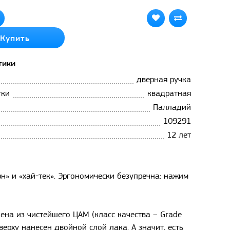
Купить
тики
дверная ручка
тки
квадратная
Палладий
109291
12 лет
н» и «хай-тек». Эргономически безупречна: нажим
лена из чистейшего ЦАМ (класс качества – Grade
верху нанесен двойной слой лака. А значит, есть