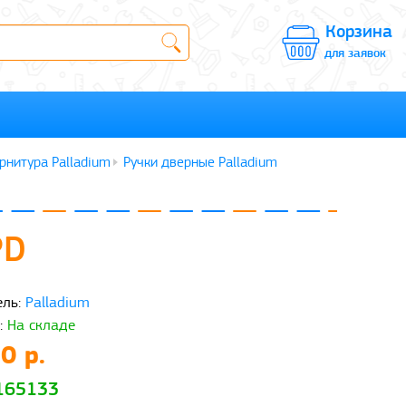
Корзина
для заявок
рнитура Palladium
Ручки дверные Palladium
PD
ль:
Palladium
:
На складе
0 р.
 165133