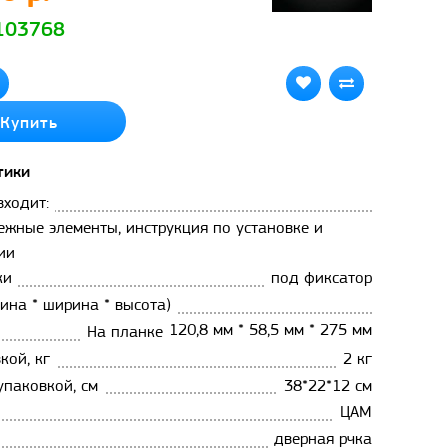
 103768
Купить
тики
входит:
пежные элементы, инструкция по установке и
ии
ки
под фиксатор
ина * ширина * высота)
120,8 мм * 58,5 мм * 275 мм
На планке
кой, кг
2 кг
упаковкой, см
38*22*12 см
ЦАМ
дверная рчка