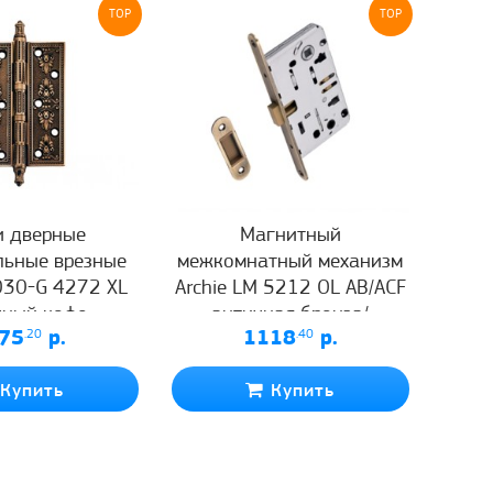
TOP
TOP
и дверные
Магнитный
льные врезные
межкомнатный механизм
030-G 4272 XL
Archie LM 5212 OL AB/ACF
чный кофе
античная бронза/
75
.20
р.
1118
.40
р.
античный кофе
Купить
Купить