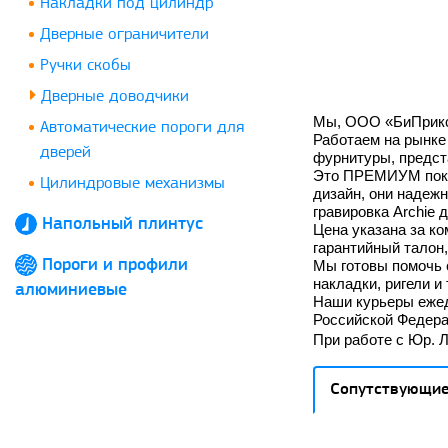
Накладки под цилиндр
Дверные ограничители
Ручки скобы
Дверные доводчики
Мы, ООО «БиПрикс»
Автоматические пороги для
Работаем на рынке 
дверей
фурнитуры, предст
Это ПРЕМИУМ покры
Цилиндровые механизмы
дизайн, они надежн
гравировка
Archie
д
Напольный плинтус
Цена указана за ко
гарантийный талон,
Пороги и профили
Мы готовы помочь 
накладки, ригели и
алюминиевые
Наши курьеры ежед
Российской Федера
При работе с Юр. 
Сопутствующие