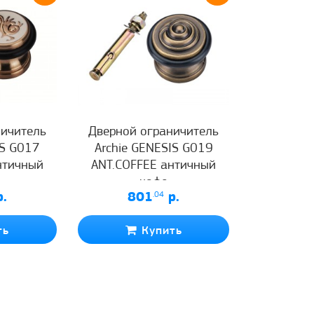
ничитель
Дверной ограничитель
IS G017
Archie GENESIS G019
нтичный
ANT.COFFEE античный
кофе
.
801
.04
р.
ть
Купить