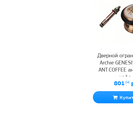
Дверной огра
Archie GENES
ANT.COFFEE а
кофе
801
.04
р
Купи