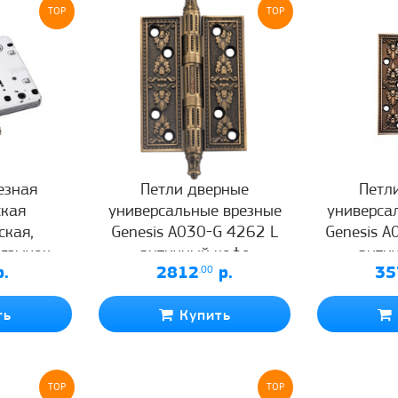
TOP
TOP
езная
Петли дверные
Петл
ская
универсальные врезные
универса
ская,
Genesis A030-G 4262 L
Genesis A
 язычок
античный кофе
анти
.
2812
.00
р.
35
OL AB/ACF
 античный
ть
Купить
TOP
TOP