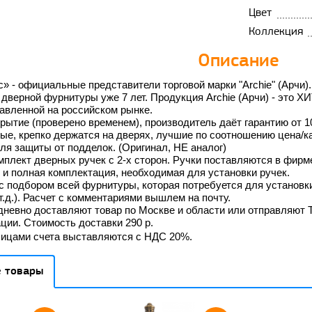
Цвет
Коллекция
Описание
 - официальные представители торговой марки "Archie" (Арчи)
дверной фурнитуры уже 7 лет. Продукция Archie (Арчи) - это Х
авленной на российском рынке.
тие (проверено временем), производитель даёт гарантию от 10 
ые, крепко держатся на дверях, лучшие по соотношению цена/ка
ля защиты от подделок. (Оригинал, НЕ аналог)
мплект дверных ручек с 2-х сторон. Ручки поставляются в фирме
 и полная комплектация, необходимая для установки ручек.
с подбором всей фурнитуры
, которая потребуется для установ
 т.д.). Расчет с комментариями вышлем на почту.
невно доставляют товар по Москве и области или отправляют 
ции. Стоимость доставки 290 р.
Лицами счета выставляются с НДС 20%.
 товары