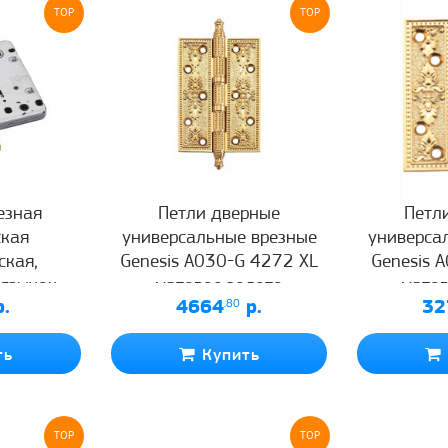
TOP
TOP
езная
Петли дверные
Петл
ская
универсальные врезные
универса
ская,
Genesis A030-G 4272 XL
Genesis 
 язычок
матовое золото
матов
.
4664
.80
р.
32
12OL B
ь
ть
Купить
TOP
TOP