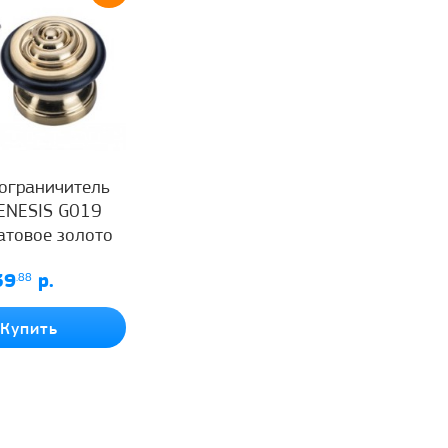
ограничитель
GENESIS G019
атовое золото
39
.88
р.
Купить