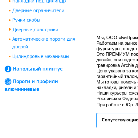
Накладки под цилиндр
Дверные ограничители
Ручки скобы
Дверные доводчики
Мы, ООО «БиПрикс»
Автоматические пороги для
Работаем на рынке 
дверей
фурнитуры, предст
Это ПРЕМИУМ покры
Цилиндровые механизмы
дизайн, они надежн
гравировка
Archie
д
Напольный плинтус
Цена указана за ко
гарантийный талон,
Пороги и профили
Мы готовы помочь 
накладки, ригели и
алюминиевые
Наши курьеры ежед
Российской Федера
При работе с Юр. 
Сопутствующие