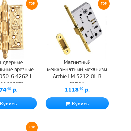
TOP
TOP
и дверные
Магнитный
льные врезные
межкомнатный механизм
A030-G 4262 L
Archie LM 5212 OL B
ое золото
латунь
74
.40
р.
1118
.40
р.
Купить
Купить
TOP