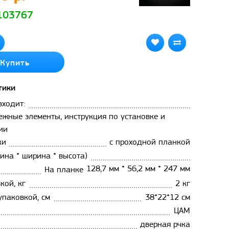
 103767
Купить
тики
входит:
пежные элементы, инструкция по установке и
ии
ки
с проходной планкой
ина * ширина * высота)
128,7 мм * 56,2 мм * 247 мм
На планке
кой, кг
2 кг
упаковкой, см
38*22*12 см
ЦАМ
дверная рчка