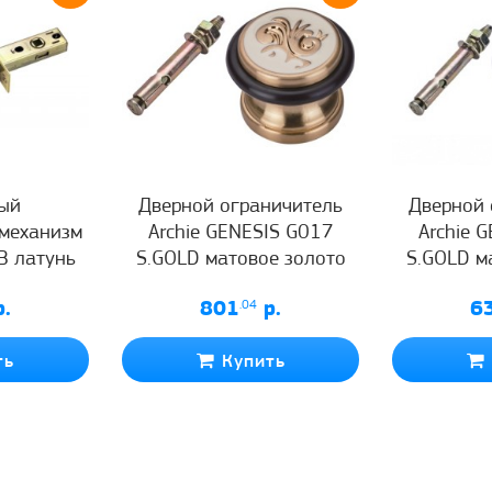
ый
Дверной ограничитель
Дверной 
механизм
Archie GENESIS G017
Archie 
 В латунь
S.GOLD матовое золото
S.GOLD м
.
801
.04
р.
6
ть
Купить