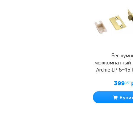
Бесшумн
межкомнатный 
Archie LP 6-45
399
.50
р
Купи