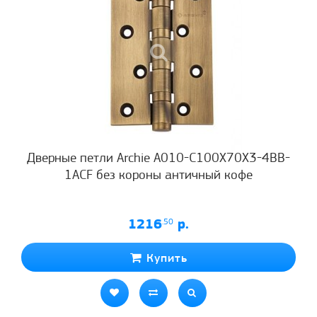
Дверные петли Archie A010-C100X70X3-4BB-
1ACF без короны античный кофе
1216
.50
р.
Купить