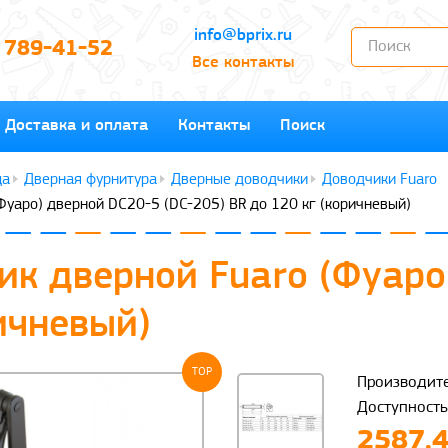
info@bprix.ru
) 789-41-52
Все контакты
Доставка и оплата
Контакты
Поиск
Дверная фурнитура
Дверные доводчики
Доводчики Fuaro
Фуаро) дверной DC20-5 (DC-205) BR до 120 кг (коричневый)
ик дверной Fuaro (Фуаро
ичневый)
TOP
Производите
Доступность
2587.4