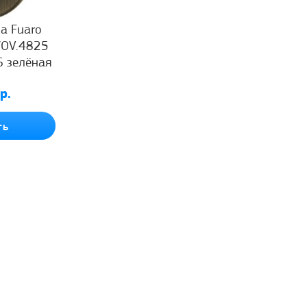
а Fuaro
/OV.4825
6 зелёная
а
р.
ть