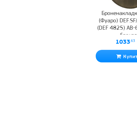
Броненакладк
(Фуаро) DEF.SF
(DEF 4825) AB-
бронз
1033
.63
Купи