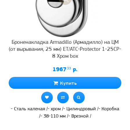
Броненакладка Armadillo (Армадилло) на ЦМ
(от вырывания, 25 мм) ET/ATC-Protector 1-25CP-
8 Хром box
1967
.33
р.
Купить
- Сталь каленая /- хром /- Цилиндровый /- Коробка
/- 38-110 мм /- Врезной /