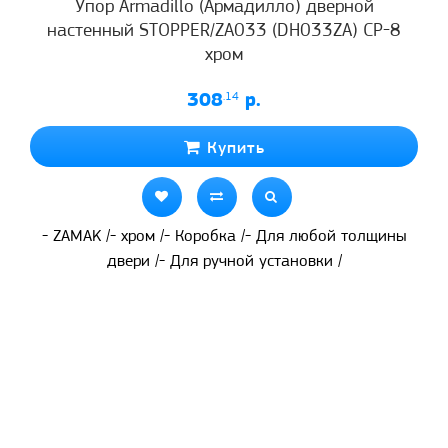
Упор Armadillo (Армадилло) дверной
настенный STOPPER/ZA033 (DH033ZA) CP-8
хром
308
.14
р.
Купить
- ZAMAK /- хром /- Коробка /- Для любой толщины
двери /- Для ручной установки /