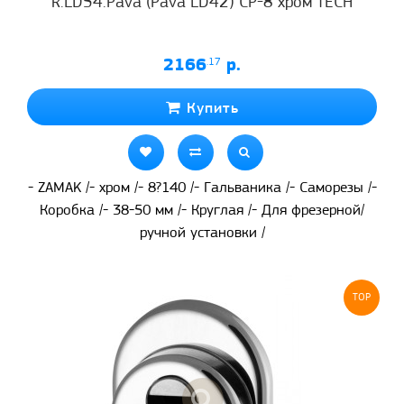
R.LD54.Pava (Pava LD42) CP-8 хром TECH
2166
.17
р.
Купить
- ZAMAK /- хром /- 8?140 /- Гальваника /- Саморезы /-
Коробка /- 38-50 мм /- Круглая /- Для фрезерной/
ручной установки /
TOP