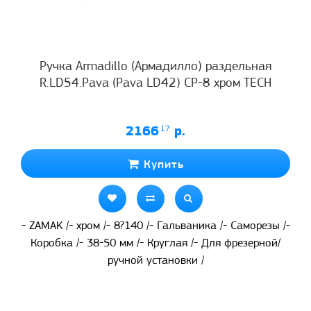
Ручка Armadillo (Армадилло) раздельная
R.LD54.Pava (Pava LD42) CP-8 хром TECH
2166
.17
р.
Купить
- ZAMAK /- хром /- 8?140 /- Гальваника /- Саморезы /-
Коробка /- 38-50 мм /- Круглая /- Для фрезерной/
ручной установки /