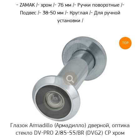
- ZAMAK /- хром /- 76 мм /- Ручки поворотные /-
Подвес /- 38-50 мм /- Круглая /- Для ручной
установки /
TOP
Глазок Armadillo (Армадилло) дверной, оптика
стекло DV-PRO 2/85-55/BR (DVG2) CP хром