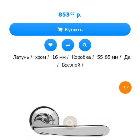
853
.05
р.
Купить
- Латунь /- хром /- 16 мм /- Коробка /- 55-85 мм /- Да
/- Врезной /
TOP