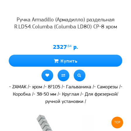
Ручка Armadillo (Армадилло) раздельная
R.LD54.Columba (Columba LD80) CP-8 хром
2327
.64
р.
Купить
- ZAMAK /- хром /- 8?105 /- Гальваника /- Саморезы /-
Коробка /- 38-50 мм /- Круглая /- Для фрезерной/
ручной установки /
TOP